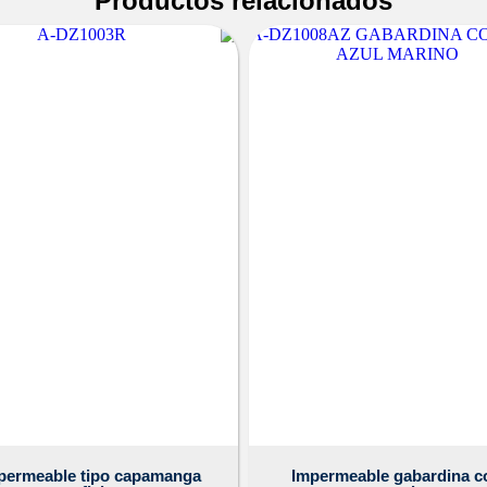
Productos relacionados
permeable tipo capamanga
Impermeable gabardina c